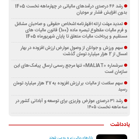
رشد ۴۶ درصدی درآمدهای مالیاتی در چهارماهه نخست 1405
بدون افزایش فشار بر مودیان
تمدید مهلت ارائه اظهارنامه اشخاص حقوقی و صاحبان مشاغل
و فرم مالیات مقطوع تبصره ماده (100) قانون مالیات های
مستقیم و پرداخت مالیات متعلق تا پایان شهریورماه 1405
سهم ورزش و جوانان از وصول عوارض ارزش افزوده در بهار
امسال از 2 هزار میلیارد تومان گذشت
سرشماره «MALIAT» تنها مرجع رسمی ارسال پیامک‌های این
سازمان است
سهم سلامت از مالیات بر ارزش افزوده به 27 هزار میلیارد تومان
رسید
رشد ۳۱ درصدی عوارض واریزی برای توسعه و آبادانی کشور در
سه ماهه نخست ۱۴۰۵
یادداشت
بازارهای مالی زیر و رو می شوند