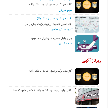
آغاز عصر توکنایزاسیون نهادی با بلک راک
مریم شیرازی
الزام های ایران پس از جنگ (۱۱)
الزام تکمیل زنجیره ارزش ترانزیت ایران (الف)
کبری صدقی خلجان
چرا با پایان تحریم های ایران مخالفیم؟
جاویدشیرازی
رپرتاژ آگهی
آغاز عصر توکنایزاسیون نهادی با بلک راک
ارتقای پایداری ملی با اتکا به رشد شاخص های بانک ملت