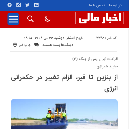
درباره ما
تماس با ما
کد خبر : 7748
تاریخ انتشار : دوشنبه 25 می 2026 - 18:51
برای
دیدگاه‌ها
بسته هستند
چاپ خبر
از
بنزین
الزامات ایران پس از جنگ (۳)
تا
جاوید شیرازی
قیر،
از بنزین تا قیر، الزام تغییر در حکمرانی
الزام
تغییر
انرژی
در
حکمرانی
انرژی