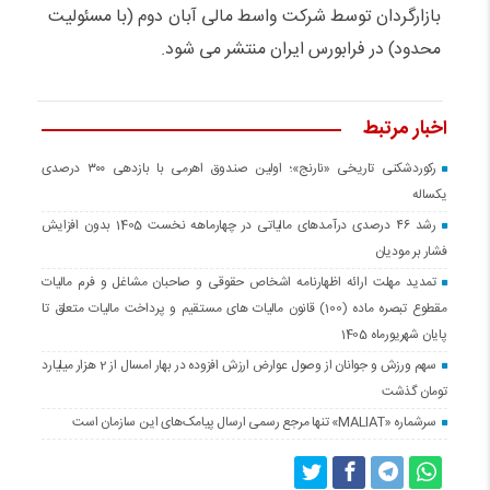
بازارگردان توسط شرکت واسط مالی آبان دوم (با مسئولیت
محدود) در فرابورس ایران منتشر می شود.
اخبار مرتبط
رکوردشکنی تاریخی «نارنج»؛ اولین صندوق اهرمی با بازدهی ۳۰۰ درصدی
یکساله
رشد ۴۶ درصدی درآمدهای مالیاتی در چهارماهه نخست 1405 بدون افزایش
فشار بر مودیان
تمدید مهلت ارائه اظهارنامه اشخاص حقوقی و صاحبان مشاغل و فرم مالیات
مقطوع تبصره ماده (100) قانون مالیات های مستقیم و پرداخت مالیات متعلق تا
پایان شهریورماه 1405
سهم ورزش و جوانان از وصول عوارض ارزش افزوده در بهار امسال از 2 هزار میلیارد
تومان گذشت
سرشماره «MALIAT» تنها مرجع رسمی ارسال پیامک‌های این سازمان است