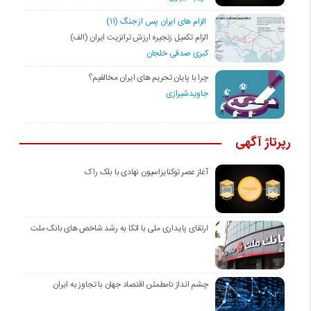
الزام های ایران پس از جنگ (۱۱)
الزام تکمیل زنجیره ارزش ترانزیت ایران (الف)
کبری صدقی خلجان
چرا با پایان تحریم های ایران مخالفیم؟
جاویدشیرازی
رپرتاژ آگهی
آغاز عصر توکنایزاسیون نهادی با بلک راک
ارتقای پایداری ملی با اتکا به رشد شاخص های بانک ملت
چشم انداز نامطمئن اقتصاد جهان با تجاوز به ایران