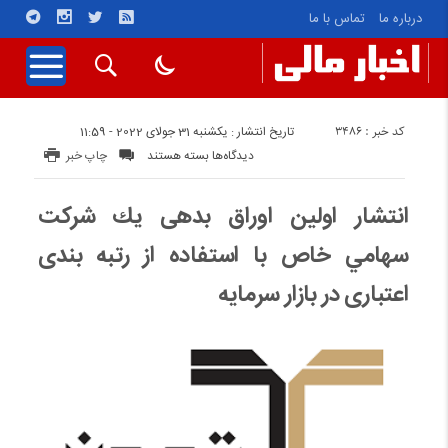
درباره ما
تماس با ما
کد خبر : 3486
تاریخ انتشار : یکشنبه 31 جولای 2022 - 11:59
برای
دیدگاه‌ها
بسته هستند
چاپ خبر
انتشار
اولین
انتشار اولین اوراق بدهی يك شركت
اوراق
سهامي خاص با استفاده از رتبه بندی
بدهی
يك
اعتباری در بازار سرمایه
شركت
سهامي
خاص
با
استفاده
از
رتبه