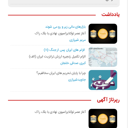
یادداشت
بازارهای مالی زیر و رو می شوند
آغاز عصر توکنایزاسیون نهادی با بلک راک
مریم شیرازی
الزام های ایران پس از جنگ (۱۱)
الزام تکمیل زنجیره ارزش ترانزیت ایران (الف)
کبری صدقی خلجان
چرا با پایان تحریم های ایران مخالفیم؟
جاویدشیرازی
رپرتاژ آگهی
آغاز عصر توکنایزاسیون نهادی با بلک راک