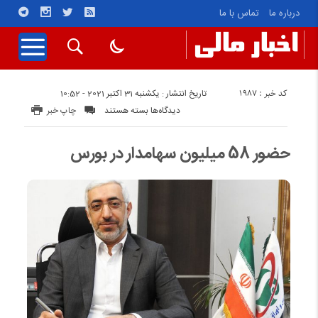
درباره ما
تماس با ما
کد خبر : 1987
تاریخ انتشار : یکشنبه 31 اکتبر 2021 - 10:52
برای
دیدگاه‌ها
بسته هستند
چاپ خبر
حضور
58
حضور 58 میلیون سهامدار در بورس
میلیون
سهامدار
در
بورس