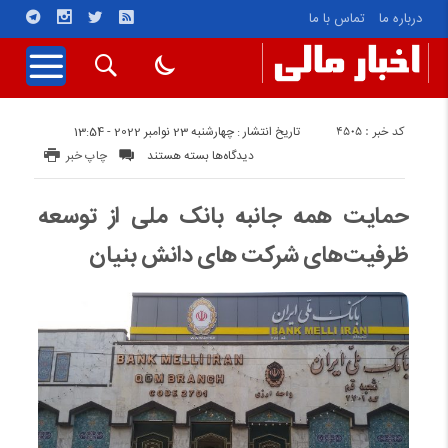
درباره ما
تماس با ما
کد خبر : 4505
تاریخ انتشار : چهارشنبه 23 نوامبر 2022 - 13:54
برای
دیدگاه‌ها
بسته هستند
چاپ خبر
حمایت
همه
حمایت همه جانبه بانک ملی از توسعه
جانبه
ظرفیت‌های شرکت‌ های دانش بنیان
بانک
ملی
از
توسعه
ظرفیت‌های
شرکت‌
های
دانش
بنیان