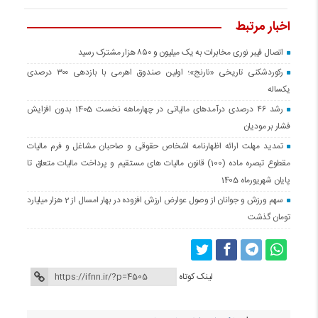
اخبار مرتبط
اتصال فیبر نوری مخابرات به یک میلیون و ۸۵۰ هزار مشترک رسید
رکوردشکنی تاریخی «نارنج»؛ اولین صندوق اهرمی با بازدهی ۳۰۰ درصدی
یکساله
رشد ۴۶ درصدی درآمدهای مالیاتی در چهارماهه نخست 1405 بدون افزایش
فشار بر مودیان
تمدید مهلت ارائه اظهارنامه اشخاص حقوقی و صاحبان مشاغل و فرم مالیات
مقطوع تبصره ماده (100) قانون مالیات های مستقیم و پرداخت مالیات متعلق تا
پایان شهریورماه 1405
سهم ورزش و جوانان از وصول عوارض ارزش افزوده در بهار امسال از 2 هزار میلیارد
تومان گذشت
لینک کوتاه