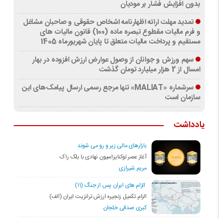
بدون افزایش فشار بر مودیان
تمدید مهلت ارائه اظهارنامه اشخاص حقوقی و صاحبان مشاغل
و فرم مالیات مقطوع تبصره ماده (100) قانون مالیات های
مستقیم و پرداخت مالیات متعلق تا پایان شهریورماه 1405
سهم ورزش و جوانان از وصول عوارض ارزش افزوده در بهار
امسال از 2 هزار میلیارد تومان گذشت
سرشماره «MALIAT» تنها مرجع رسمی ارسال پیامک‌های این
سازمان است
یادداشت
بازارهای مالی زیر و رو می شوند
آغاز عصر توکنایزاسیون نهادی با بلک راک
مریم شیرازی
الزام های ایران پس از جنگ (۱۱)
الزام تکمیل زنجیره ارزش ترانزیت ایران (الف)
کبری صدقی خلجان