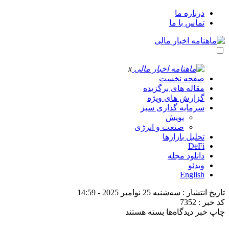
درباره ما
تماس با ما
x
صفحه نخست
مقاله های برگزیده
گزارش های ویژه
سرمایه گذاری سبز
پویش
صنعت و انرژی
تحلیل بازارها
DeFi
دانلود مجله
ویدئو
English
تاریخ انتشار : سه‌شنبه 25 نوامبر 2025 - 14:59
کد خبر : 7352
برای
چاپ خبر
دیدگاه‌ها
بسته هستند
زنجیره