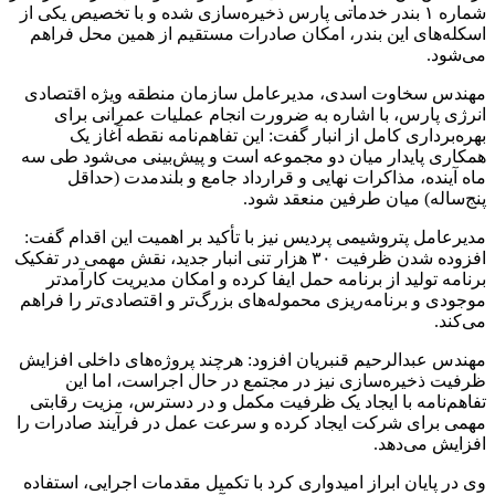
شماره ۱ بندر خدماتی پارس ذخیره‌سازی شده و با تخصیص یکی از
اسکله‌های این بندر، امکان صادرات مستقیم از همین محل فراهم
می‌شود.
مهندس سخاوت اسدی، مدیرعامل سازمان منطقه ویژه اقتصادی
انرژی پارس، با اشاره به ضرورت انجام عملیات عمرانی برای
بهره‌برداری کامل از انبار گفت: این تفاهم‌نامه نقطه آغاز یک
همکاری پایدار میان دو مجموعه است و پیش‌بینی می‌شود طی سه
ماه آینده، مذاکرات نهایی و قرارداد جامع و بلندمدت (حداقل
پنج‌ساله) میان طرفین منعقد شود.
مدیرعامل پتروشیمی پردیس نیز با تأکید بر اهمیت این اقدام گفت:
افزوده شدن ظرفیت ۳۰ هزار تنی انبار جدید، نقش مهمی در تفکیک
برنامه تولید از برنامه حمل ایفا کرده و امکان مدیریت کارآمدتر
موجودی و برنامه‌ریزی محموله‌های بزرگ‌تر و اقتصادی‌تر را فراهم
می‌کند.
مهندس عبدالرحیم قنبریان افزود: هرچند پروژه‌های داخلی افزایش
ظرفیت ذخیره‌سازی نیز در مجتمع در حال اجراست، اما این
تفاهم‌نامه با ایجاد یک ظرفیت مکمل و در دسترس، مزیت رقابتی
مهمی برای شرکت ایجاد کرده و سرعت عمل در فرآیند صادرات را
افزایش می‌دهد.
وی در پایان ابراز امیدواری کرد با تکمیل مقدمات اجرایی، استفاده