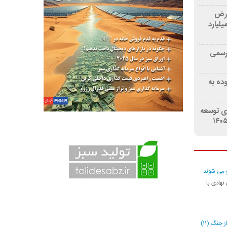
ارض
امسال از 2 هزار میلیارد
 مرجع رسمی
ده به
رای توسعه
رو می شوند
 نهادی با
جنگ (۱۱)