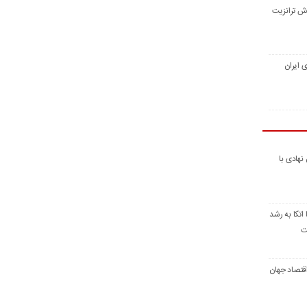
زش ترانزیت
ی ایران
 نهادی با
 اتکا به رشد
ت
قتصاد جهان