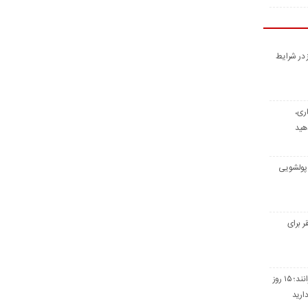
رز در شرایط
ری،
هید
پولشویی
 برای
کالابرگ نگرفته‌ها بخوانند؛ ۱۵ روز
ارید