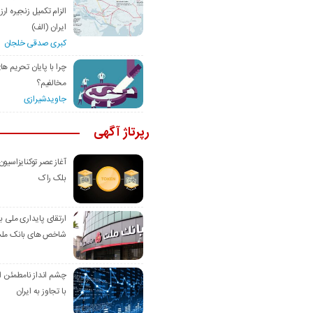
الزام تکمیل زنجیره ار
ایران (الف)
کبری صدقی خلجان
چرا با پایان تحریم ها
مخالفیم؟
جاویدشیرازی
رپرتاژ آگهی
آغاز عصر توکنایزاسیون
بلک راک
ارتقای پایداری ملی با
شاخص های بانک مل
چشم انداز نامطمئن ا
با تجاوز به ایران