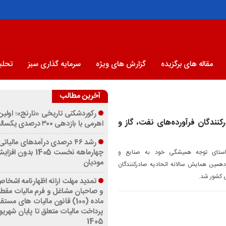
مقاله های برگزیده
گزارش های ویژه
سرمایه گذاری سبز
تحلیل
آخرین مطالب
رکوردشکنی تاریخی «نارنج»؛ اولی
نندگان فرآورده‌های نفت، گاز و
اهرمی با بازدهی ۳۰۰ درصدی یکساله
رشد ۴۶ درصدی درآمدهای مالیاتی
چهارماهه نخست 1405 بدو
راستای توجه همیشگی خود به صنایع و
مودیان
زدهمین همایش سالانه اتحادیه صادرکنندگان
ی کشور شد.
تمدید مهلت ارائه اظهارنامه اشخ
و صاحبان مشاغل و فرم مالیات مقط
ماده (100) قانون مالیات های مست
پرداخت مالیات متعلق تا پایان شهریو
1405