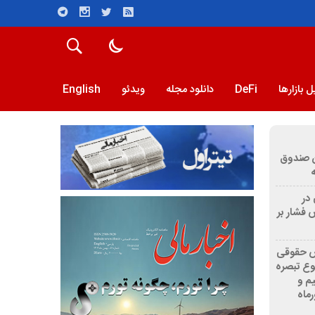
 بازارها
DeFi
دانلود مجله
ویدئو
English
ن صندوق
 در
ن افزایش فشار بر
اص حقوقی
وع تبصره
قیم و
رماه