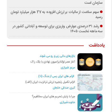
سازمان است
سهم سلامت از مالیات بر ارزش افزوده به 27 هزار میلیارد تومان
رسید
رشد ۳۱ درصدی عوارض واریزی برای توسعه و آبادانی کشور در
سه ماهه نخست ۱۴۰۵
یادداشت
بازارهای مالی زیر و رو می شوند
آغاز عصر توکنایزاسیون نهادی با بلک راک
مریم شیرازی
الزام های ایران پس از جنگ (۱۱)
الزام تکمیل زنجیره ارزش ترانزیت ایران (الف)
کبری صدقی خلجان
چرا با پایان تحریم های ایران مخالفیم؟
جاویدشیرازی