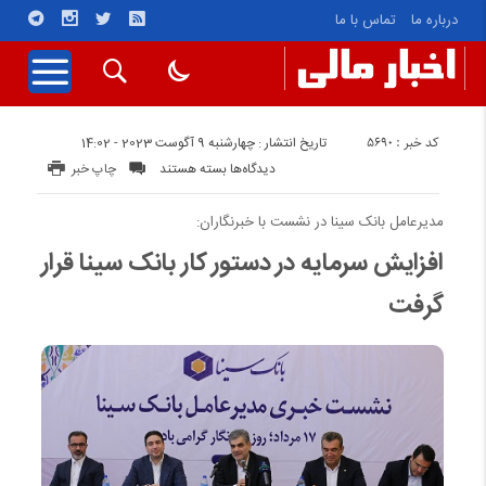
درباره ما
تماس با ما
کد خبر : 5690
تاریخ انتشار : چهارشنبه 9 آگوست 2023 - 14:02
برای
دیدگاه‌ها
بسته هستند
چاپ خبر
افزایش
سرمایه
مدیرعامل بانک سینا در نشست با خبرنگاران:
در
افزایش سرمایه در دستور کار بانک سینا قرار
دستور
گرفت
کار
بانک
سینا
قرار
گرفت