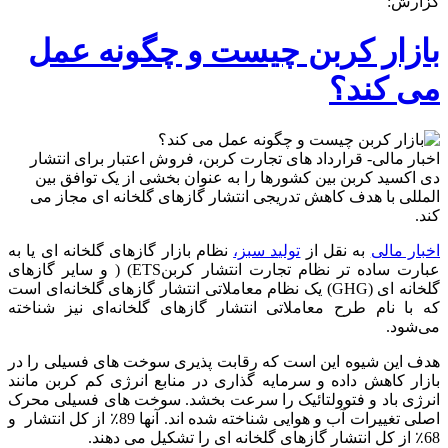
گزارش:
کربن
چیست
و
بازار کربن چیست و چگونه عمل
چگونه
عمل
می کند؟
می
کند؟
اخبار مالی- قرارداد های تجارت کربن، فروش اعتبار برای انتشار
دی اکسید کربن بین کشورها را به عنوان بخشی از یک توافق بین
المللی با هدف کاهش تدریجی انتشار گازهای گلخانه ای مجاز می
کند.
اخبار مالی
به نقل از
تولید سبز،
نظام بازار گازهای گلخانه ای یا به
عبارت ساده تر نظام تجارت انتشار کربنETS) ( و سایر گازهای
گلخانه ای (GHG) یک نظام معاملاتی انتشار گازهای گلخانه‌ای است
که با نام طرح معاملاتی انتشار گازهای گلخانه‌ای نیز شناخته
می‌شود.
هدف این شیوه این است که رقابت پذیری سوخت های فسیلی را در
بازار کاهش داده و سرمایه گذاری در منابع انرژی کم کربن مانند
انرژی باد و فتوولتائیک را سرعت بخشد. سوخت های فسیلی محرک
اصلی تغییرات آب و هوایی شناخته شده اند. آنها 89٪ از کل انتشار و
68٪ از کل انتشار گازهای گلخانه ای را تشکیل می دهند.