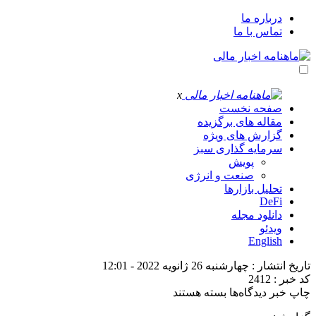
درباره ما
تماس با ما
x
صفحه نخست
مقاله های برگزیده
گزارش های ویژه
سرمایه گذاری سبز
پویش
صنعت و انرژی
تحلیل بازارها
DeFi
دانلود مجله
ویدئو
English
تاریخ انتشار : چهارشنبه 26 ژانویه 2022 - 12:01
کد خبر : 2412
برای
چاپ خبر
دیدگاه‌ها
بسته هستند
بازار