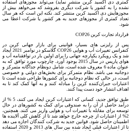
کمتری دی اکسید کربن منتشر نماید) می‌تواند مجوزهای استفاده
نشده را به کشور یا شرکت دیگری بفروشد که می‌خواهد بیش از
مجوزهایش دی اکسید کربن منتشر کند. نکته این است که هر سال
تعداد کمتری از مجوزهای جدید به هر کشور یا شرکت اعطا می
شود.
قرارداد تجارت کربن COP26
پس از رایزنی های بسیار، قوانینی برای بازار جهانی کربن در
کنفرانس تغییرات آب و هوایی COP26 گلاسکو در نوامبر 2021 ایجاد
شد و یک رویکرد یکپارچه جهانی را برای اولین بار در توافقنامه آب و
هوای پاریس در سال 2015 بوجود آورد. چارچوب مورد توافق که به
عنوان ماده 6 معروف شده است، شامل دونظام جداگانه متمرکز و
دوجانبه می باشد. نظام متمرکز برای بخش‌های دولتی و خصوصی
است، در حالی که نظام دوجانبه برای کشورها طراحی شده است تا
اعتبارات جبران‌کننده کربن را مبادله کنند و به آنها کمک کند تا به
اهداف انتشار خود دست پیدا کنند.
طبق توافق جدید، کسانی که اعتبارات کربن ایجاد می کنند، 5 % از
درآمد حاصل از آن را به صندوقی برای کمک به کشورهای در حال
توسعه برای مقابله با تغییرات آب و هوایی واریز می کنند. همچنین،
2% از اعتبارات از چرخه خارج خواهد شد تا از کاهش کلی آلاینده ها
اطمینان حاصل شود. قوانین جدید به شرکت کنندگان اجازه می دهد
تا از اعتبارات قبلی ایجاد شده بین سال های 2013 و 2020 استفاده