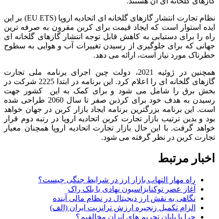
گازهای گلخانه ای آن هستند.
نظام تجارت انتشار گازهای گلخانه ای اتحادیه اروپا (EU ETS) بر این
ایده استوار است که ایجاد قیمت برای کربن مقرون به صرفه ترین
راه را برای دستیابی به کاهش قابل توجه انتشار گازهای گلخانه ای
جهانی که برای جلوگیری از رسیدن تغییرات آب و هوایی به سطوح
خطرناک مورد نیاز است، ارائه می دهد.
همچنین در ژوئیه 2021، دولت چین اجرای برنامه ملی تجارت
گازهای گلخانه ای را اعلام کرد. این برنامه در ابتدا 2225 شرکت در
بخش برق را شامل می شود و برای کمک به این کشور جهت
رسیدن به هدف خود برای کرذبن صفر تا سال 2060 طراحی شده
است. این برنامه بزرگترین برنامه ایجاد بازار کربن در جهان خواهد
بود و بدین ترتیب بازار تجارت کربن اتحادیه اروپا در رتبه دوم قرار
خواهد گرفت. با این حال بازار تجارت اتحادیه اروپا همچنان معیار
تجارت کربن در نظر گرفته می شود.
اخبار مرتبط
راه مهار التهاب بازار ارز در شرایط جنگی چیست؟
آغاز عصر توکنایزاسیون نهادی با بلک راک
نگاهی به نقش ارز دیجیتال در نظام مالی آینده
الزام تکمیل زنجیره ارزش ترانزیت ایران (الف)
چرا با پایان تحریم های ایران مخالفیم؟