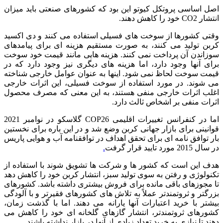
اصل اساسی پروتکل کیوتو این بود که کشورهای صنعتی باید میزان
انتشار CO2 خود را کاهش دهند.
وقتی کشورها از سوخت های فسیلی استفاده می کنند و دی اکسید
کربن تولید می کنند، به صورت مستقیم هزینه ای برای پیامدهای
سوزاندن آن پرداخت نمی کنند. هزینه هایی مانند قیمت خود سوخت
برای آنها وجود دارد، اما هزینه های دیگری نیز وجود دارد که در
قیمت سوخت لحاظ نمی شود. اینها به عنوان عوامل خارجی شناخته
می شوند. در مورد استفاده از سوخت فسیلی، این اثرات خارجی
اغلب اثرات خارجی منفی هستند، به این معنی که مصرف محصول
اثرات منفی بر اشخاص ثالث دارد.
اما در کنفرانس تغییرات اقلیمی COP26 گلاسکو در نوامبر 2021
قوانینی برای بازار جهانی کربن وضع شد و در این باره برای نخستین
بار توافق نامه ای برای تحقق اهداف در توافقنامه آب و هوایی پاریس
در سال 2015 مورد تایید قرار گرفت
.
هدف این است که کشور ها و شرکت ها تشویق شوند با استفاده از
تکنولوژی و رفتن به سوی تولید سبز، انتشار کربن خود را کاهش دهد
تا مجوزهای باقی مانده برای فروش بیشتری داشته باشد. کشورهای
بزرگتر و ثروتمندتر عملاً به تلاش های کشورهای فقیرتر و با آلودگی
بیشتر با خرید اعتبارات آنها یارانه می دهند. اما با گذشت زمان،
کشورهای ثروتمندتر، انتشار گازهای گلخانه ای خود را کاهش می
دهند تا نیازی به خرید تعداد زیادی از آنها در بازار نداشته باشند
.