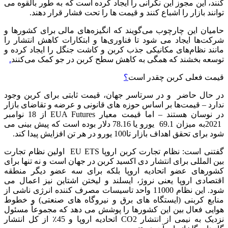
کنند، این مجوز این نگرانی را ایجاد کرده است که به طور بالقوه می
توانند بازار را اشباع کنند و قیمت ها را تحت فشار قرار دهند.
حامیان این چارچوب می‌گویند که انگیزه‌های مالی برای کشورها و
شرکت‌ها ایجاد می شود تا فناوری‌ها و ابتکارات کاهش انتشار را
مانند نظام‌های مکانیکی جذب کربن و کاشت جنگل را ایجاد کرده و
توسعه بخشند که همگی به کاهش سطح کربن در جو کمک می‌کنند
.
قیمت فعلی کربن چقدر است
؟
در حال حاضر و در سرتاسر جهان، قیمت ثابتی برای کربن وجود
ندارد – قیمت‌ها بر اساس حوزه های قانونی و عرضه و تقاضای بازار
در نوسان هستند – اما قیمت معیار EUA Futures از 18 نوامبر
2021به میزان 69.1 یورو یا 78.16 دلار بوده است که پیش بینی می
شود برای تحقق اهداف بازار تا100 یورو در هر تن افزایش پیدا کند.
گفتنی است: نظام تجارت کربن اروپا EU ETS اولین نظام تجارت
بین المللی برای انتشار دی اکسید کربن در جهان است و نه تنها برای
کشورهای عضو اتحادیه اروپا بلکه برای سه عضو دیگر منطقه
اقتصادی اروپا یعنی نروژ، ایسلند و لیختن اشتاین نیز اعمال می
شود. این نظام 11000 واحد تاسیسات مصرف کننده انرژی ناشی از
منابع کربنی (ایستگاه های برق و نیروگاه های صنعتی) و خطوط
هوایی فعال بین این کشورها را پوشش می دهد که مجموعاً مسئول
نزدیک به نیمی از انتشار CO2 اتحادیه اروپا و 45٪ از کل انتشار