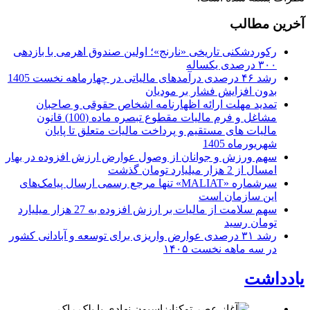
آخرین مطالب
رکوردشکنی تاریخی «نارنج»؛ اولین صندوق اهرمی با بازدهی
۳۰۰ درصدی یکساله
رشد ۴۶ درصدی درآمدهای مالیاتی در چهارماهه نخست 1405
بدون افزایش فشار بر مودیان
تمدید مهلت ارائه اظهارنامه اشخاص حقوقی و صاحبان
مشاغل و فرم مالیات مقطوع تبصره ماده (100) قانون
مالیات های مستقیم و پرداخت مالیات متعلق تا پایان
شهریورماه 1405
سهم ورزش و جوانان از وصول عوارض ارزش افزوده در بهار
امسال از 2 هزار میلیارد تومان گذشت
سرشماره «MALIAT» تنها مرجع رسمی ارسال پیامک‌های
این سازمان است
سهم سلامت از مالیات بر ارزش افزوده به 27 هزار میلیارد
تومان رسید
رشد ۳۱ درصدی عوارض واریزی برای توسعه و آبادانی کشور
در سه ماهه نخست ۱۴۰۵
یادداشت