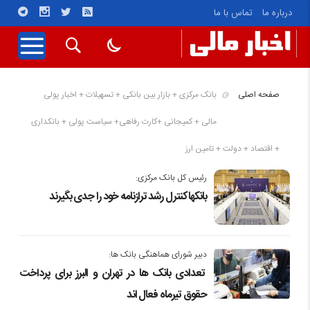
درباره ما
تماس با ما
صفحه اصلی
بانک مرکزی + بازار بین بانکی + تسهیلات + اخبار پولی
مالی + کمیجانی +کارت رفاهی+ سیاست پولی + بانکداری
+ اقتصاد + دولت + تامین ارز
رئیس کل بانک مرکزی:
بانکها کنترل رشد ترازنامه خود را جدی بگیرند
دبیر شورای هماهنگی بانک ها:
تعدادی بانک ها در تهران و البرز برای پرداخت
حقوق تیرماه فعال اند