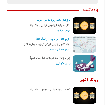
یادداشت
بازارهای مالی زیر و رو می شوند
آغاز عصر توکنایزاسیون نهادی با بلک راک
مریم شیرازی
الزام های ایران پس از جنگ (۱۱)
الزام تکمیل زنجیره ارزش ترانزیت ایران (الف)
کبری صدقی خلجان
چرا با پایان تحریم های ایران مخالفیم؟
جاویدشیرازی
رپرتاژ آگهی
آغاز عصر توکنایزاسیون نهادی با بلک راک