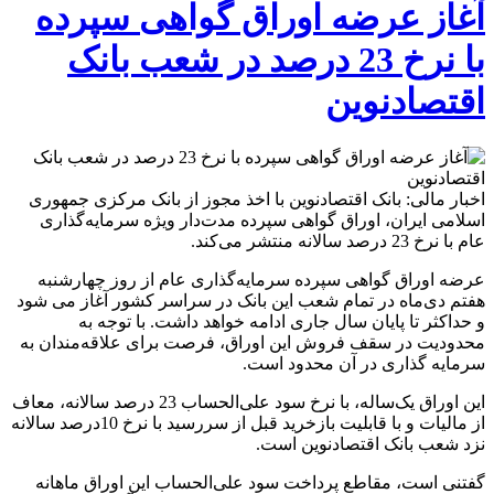
عرضه
آغاز عرضه اوراق گواهی سپرده
اوراق
گواهی
با نرخ 23 درصد در شعب بانک
سپرده
با
اقتصادنوین
نرخ
23
درصد
در
شعب
اخبار مالی: بانک اقتصادنوین با اخذ مجوز از بانک مرکزی جمهوری
بانک
اسلامی ایران، اوراق گواهی سپرده مدت‌دار ویژه سرمایه‌گذاری
اقتصادنوین
عام با نرخ 23 درصد سالانه منتشر می‌کند.
عرضه اوراق گواهی سپرده سرمایه‌گذاری عام از روز چهارشنبه
هفتم دی‌ماه در تمام شعب این بانک در سراسر کشور آغاز می شود
و حداکثر تا پایان سال جاری ادامه خواهد داشت. با توجه به
محدودیت در سقف فروش این اوراق، فرصت برای علاقه‌مندان به
سرمایه گذاری در آن محدود است.
این اوراق یک‌ساله، با نرخ سود علی‌الحساب 23 درصد سالانه، معاف
از مالیات و با قابلیت بازخرید قبل از سررسید با نرخ 10درصد سالانه
نزد شعب بانک اقتصادنوین است.
گفتنی است، مقاطع پرداخت سود علی‌الحساب این اوراق ماهانه