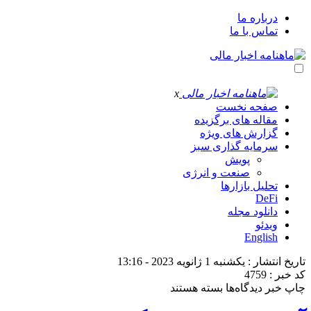
درباره ما
تماس با ما
x
صفحه نخست
مقاله های برگزیده
گزارش های ویژه
سرمایه گذاری سبز
پویش
صنعت و انرژی
تحلیل بازارها
DeFi
دانلود مجله
ویدئو
English
تاریخ انتشار : یکشنبه 1 ژانویه 2023 - 13:16
کد خبر : 4759
برای
چاپ خبر
دیدگاه‌ها
بسته هستند
آغاز