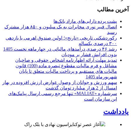
آخرین مطالب
پشت پرده دارایی‌های مازاد بانک‌ها
اتصال فیبر نوری مخابرات به یک میلیون و ۸۵۰ هزار مشترک
رسید
رکوردشکنی تاریخی «نارنج»؛ اولین صندوق اهرمی با بازدهی
۳۰۰ درصدی یکساله
رشد ۴۶ درصدی درآمدهای مالیاتی در چهارماهه نخست 1405
بدون افزایش فشار بر مودیان
تمدید مهلت ارائه اظهارنامه اشخاص حقوقی و صاحبان
مشاغل و فرم مالیات مقطوع تبصره ماده (100) قانون
مالیات های مستقیم و پرداخت مالیات متعلق تا پایان
شهریورماه 1405
سهم ورزش و جوانان از وصول عوارض ارزش افزوده در بهار
امسال از 2 هزار میلیارد تومان گذشت
سرشماره «MALIAT» تنها مرجع رسمی ارسال پیامک‌های
این سازمان است
یادداشت