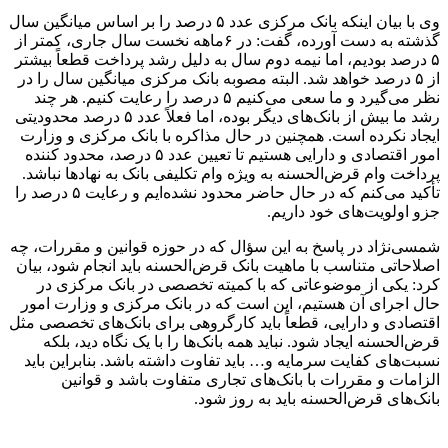
وی با بیان اینکه بانک مرکزی عدد ۵ درصد را بر اساس میانگین سال
گذشته به دست آورده، گفت: در ۶ماهه نخست سال جاری، کمتر از
۵ درصد بودیم، اما نیمه دوم سال به دلیل رشد پرداخت قطعاً بیشتر
از ۵ درصد خواهد شد. البته مصوبه بانک مرکزی میانگین سال را در
نظر می‌گیرد و ما سعی می‌کنیم ۵ درصد را رعایت کنیم. هر چند
رشد ما بیش از بانک‌های دیگر بوده، اما فعلاً عدد ۵ درصد محدودیتی
ایجاد نکرده است. همچنین در حال مذاکره با بانک مرکزی و وزارت
امور اقتصادی و دارایی هستیم تا تعیین عدد ۵ درصد، محدود کننده
پرداخت وام قرض‌الحسنه به ویژه وام تکلیفی بانک به نهادها نباشد.
تأکید می‌کنم که در حال حاضر محدود نشده‌ایم و رعایت ۵ درصد را
جزو اولویت‌های خود داریم.
شمسی‌نژاد در پاسخ به این سؤال که در حوزه قوانین و مقررات، چه
اصلاحاتی متناسب با ماهیت بانک قرض‌الحسنه باید انجام شود، بیان
کرد: یکی از موضوعاتی که با کمیته تخصصی در بانک مرکزی در
حال اجرای آن هستیم، این است که در بانک مرکزی و وزارت امور
اقتصادی و دارایی، قطعاً باید کارگروهی برای بانک‌های تخصصی مثل
قرض‌الحسنه ایجاد شود. نباید همه بانک‌ها را با یک نگاه دید، بلکه
نسبت‌های کفایت سرمایه و… باید تفاوت داشته باشد. بنابراین باید
الزامات و مقررات با بانک‌های تجاری متفاوت باشد و قوانین
بانک‌های قرض‌الحسنه باید به روز شود.