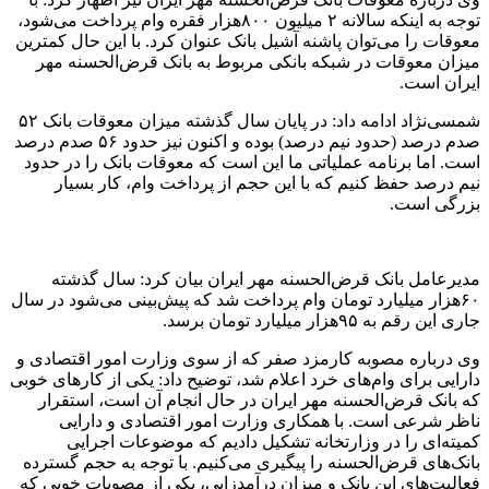
توجه به اینکه سالانه ۲ میلیون ۸۰۰هزار فقره وام پرداخت می‌شود،
معوقات را می‌توان پاشنه آشیل بانک عنوان کرد. با این حال کمترین
میزان معوقات در شبکه بانکی مربوط به بانک قرض‌الحسنه مهر
ایران است.
شمسی‌نژاد ادامه داد: در پایان سال گذشته میزان معوقات بانک ۵۲
صدم درصد (حدود نیم درصد) بوده و اکنون نیز حدود ۵۶ صدم درصد
است. اما برنامه عملیاتی ما این است که معوقات بانک را در حدود
نیم درصد حفظ کنیم که با این حجم از پرداخت وام، کار بسیار
بزرگی است.
مدیرعامل بانک قرض‌الحسنه مهر ایران بیان کرد: سال گذشته
۶۰هزار میلیارد تومان وام پرداخت شد که پیش‌بینی می‌شود در سال
جاری این رقم به ۹۵هزار میلیارد تومان برسد.
وی درباره مصوبه کارمزد صفر که از سوی وزارت امور اقتصادی و
دارایی برای وام‌های خرد اعلام شد، توضیح داد: یکی از کارهای خوبی
که بانک قرض‌الحسنه مهر ایران در حال انجام آن است، استقرار
ناظر شرعی است. با همکاری وزارت امور اقتصادی و دارایی
کمیته‌ای را در وزارتخانه تشکیل دادیم که موضوعات اجرایی
بانک‌های قرض‌الحسنه را پیگیری می‌کنیم. با توجه به حجم گسترده
فعالیت‌های این بانک و میزان درآمدزایی، یکی از مصوبات خوبی که