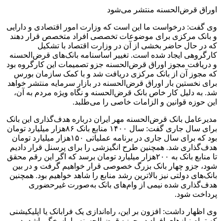
اوراق قرض‌الحسنه منتشر می‌شود
وی گفت: درخواست ما این است که وزارت امور اقتصادی و دارایی
و بانک مرکزی برای موضوعات تخصصی افراد متخصص قرار دهند
که در حال حاضر بخشی از آن در وزارت اقتصاد با تشکیل
کارگروهی ایجاد شده است. تغییر اساسنامه بانک‌های قرض‌الحسنه
و دریافت مجوز اوراق قرض‌الحسنه جزو تصمیمات این کارگروه بود
که مجوز آن از بانک مرکزی دریافت شد و با کمک سازمان بورس
برای نخستین بار اوراق قرض‌الحسنه در بازار سرمایه منتشر خواهد
شد. به دلیل کار خاص بانک قرض‌الحسنه و نگاه ویژه مردم به آن،
این حوزه قوانین و الزامات خاصی را می‌طلبد.
مدیرعامل بانک قرض‌الحسنه مهر ایران درباره هدف‌گذاری این بانک
برای سال جاری گفت: سال ۱۴۰۰ منابع بانک ۸۶هزار میلیارد تومان
بود که برای سال جاری در برنامه عملیاتی ۱۵۰هزار میلیارد تومان
هدف‌گذاری شد. همچنین طرح انگیزشی را برای پرسنل قرار دادیم
تا منابع بانک به ۲۰۰هزار میلیارد تومان برسد که اگر این رقم محقق
شود، جزو چهار بانک بزرگ خصوصی قرار خواهیم گرفت و در بین
بانک‌های دولتی نیز بالاترین رشد منابع را شاهد خواهیم بود. همچنین
هدف‌گذاری شده نیمی از وام‌های بانک به‌صورت غیرحضوری
پرداخت شود.
وی اظهار داشت: افزون بر این، راه‌اندازی یک فرابانک یا اپلیکیشنی
که تمام نیازهای افراد در حوزه قرض‌الحسنه را پاسخگو باشد، در