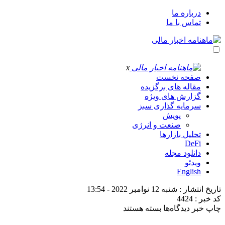
درباره ما
تماس با ما
x
صفحه نخست
مقاله های برگزیده
گزارش های ویژه
سرمایه گذاری سبز
پویش
صنعت و انرژی
تحلیل بازارها
DeFi
دانلود مجله
ویدئو
English
تاریخ انتشار : شنبه 12 نوامبر 2022 - 13:54
کد خبر : 4424
برای
چاپ خبر
دیدگاه‌ها
بسته هستند
انتشار