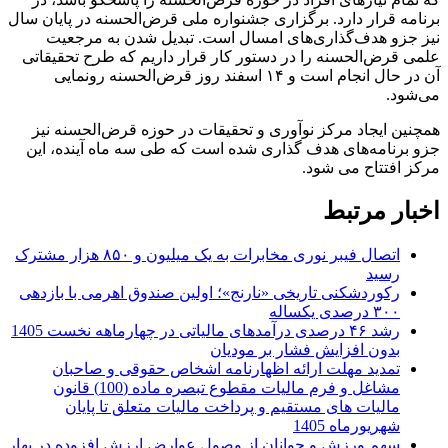
برنامه قرار دارد. برگزاری جشنواره ملی قرض‌الحسنه در پایان سال
نیز جزو هدف‌گذاری‌های امسال است. تبدیل شدن به مرجعیت
علمی قرض‌الحسنه را در دستور کار قرار داریم که طرح تحقیقاتی
آن در حال انجام است و ۱۴ اسفند روز قرض‌الحسنه رونمایی
می‌شود.
همچنین ایجاد مرکز نوآوری و تحقیقات در حوزه قرض‌الحسنه نیز
جزو برنامه‌های هدف گذاری شده است که طی سه ماه آینده، این
مرکز افتتاح می شود.
اخبار مرتبط
اتصال فیبر نوری مخابرات به یک میلیون و ۸۵۰ هزار مشترک
رسید
رکوردشکنی تاریخی «نارنج»؛ اولین صندوق اهرمی با بازدهی
۳۰۰ درصدی یکساله
رشد ۴۶ درصدی درآمدهای مالیاتی در چهارماهه نخست 1405
بدون افزایش فشار بر مودیان
تمدید مهلت ارائه اظهارنامه اشخاص حقوقی و صاحبان
مشاغل و فرم مالیات مقطوع تبصره ماده (100) قانون
مالیات های مستقیم و پرداخت مالیات متعلق تا پایان
شهریورماه 1405
سهم ورزش و جوانان از وصول عوارض ارزش افزوده در بهار