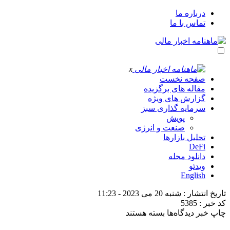
درباره ما
تماس با ما
x
صفحه نخست
مقاله های برگزیده
گزارش های ویژه
سرمایه گذاری سبز
پویش
صنعت و انرژی
تحلیل بازارها
DeFi
دانلود مجله
ویدئو
English
تاریخ انتشار : شنبه 20 می 2023 - 11:23
کد خبر : 5385
برای
چاپ خبر
دیدگاه‌ها
بسته هستند
تجربه