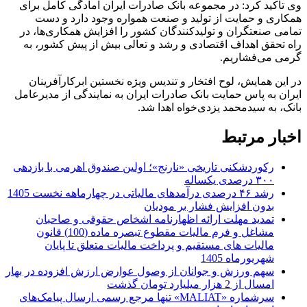
وی تاکید کرد: در مجموعه بانک صادرات ایران آمادگی کامل برای
همکاری و حمایت از تولید و صنعت همواره وجود دارد و دست
تمامی صنعتگران و تولیدکنندگان کشور را افزایش همکاری‌ها، در
راه تحقق اهداف اقتصادی و رشد و تعالی بیش از پیش کشور، به
گرمی می‌فشاریم.
در این همایش، لوح افتخار و تندیس ویژه نخستین ابرکارآفرینان
ایران به پاس حمایت بانک صادرات ایران به نمایندگی از مدیرعامل
بانک، به سیدمحمد یزدی‌خواه اهدا شد.
اخبار مرتبط
رکوردشکنی تاریخی «نارنج»؛ اولین صندوق اهرمی با بازدهی
۳۰۰ درصدی یکساله
رشد ۴۶ درصدی درآمدهای مالیاتی در چهارماهه نخست 1405
بدون افزایش فشار بر مودیان
تمدید مهلت ارائه اظهارنامه اشخاص حقوقی و صاحبان
مشاغل و فرم مالیات مقطوع تبصره ماده (100) قانون
مالیات های مستقیم و پرداخت مالیات متعلق تا پایان
شهریورماه 1405
سهم ورزش و جوانان از وصول عوارض ارزش افزوده در بهار
امسال از 2 هزار میلیارد تومان گذشت
سرشماره «MALIAT» تنها مرجع رسمی ارسال پیامک‌های