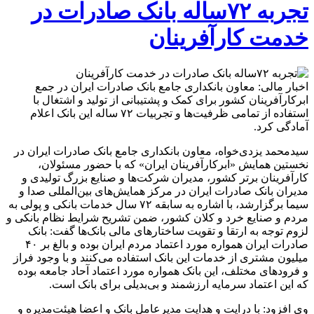
۷۲ساله
تجربه ۷۲ساله بانک صادرات در
بانک
صادرات
خدمت کارآفرینان
در
خدمت
کارآفرینان
اخبار مالی: معاون بانکداری جامع بانک صادرات ایران در جمع
ابرکارآفرینان کشور برای کمک و پشتیبانی از تولید و اشتغال با
استفاده از تمامی ظرفیت‌ها و تجربیات ۷۲ ساله این بانک اعلام
آمادگی کرد.
سیدمحمد یزدی‌خواه، ​معاون بانکداری جامع بانک صادرات ایران در
نخستین همایش «ابرکارآفرینان ایران» که با حضور مسئولان،
کارآفرینان برتر کشور، مدیران شرکت‌ها و صنایع بزرگ تولیدی و
مدیران بانک صادرات ایران در مرکز همایش‌های بین‌المللی صدا و
سیما برگزارشد، با اشاره به سابقه ۷۲ سال خدمات بانکی و‌ پولی به
مردم و صنایع خرد و کلان کشور، ضمن تشریح شرایط نظام بانکی و
لزوم توجه به ارتقا و تقویت ساختارهای مالی بانک‌ها گفت: بانک
صادرات ایران همواره مورد اعتماد مردم ایران بوده و بالغ بر ۴۰
میلیون مشتری از خدمات این بانک استفاده می‌کنند و با وجود فراز
و فرودهای مختلف، این بانک همواره مورد اعتماد آحاد جامعه بوده
که این اعتماد سرمایه ارزشمند و بی‌بدیلی برای بانک است.
وی افزود: با درایت و هدایت مدیرعامل بانک و اعضا هیئت‌مدیره و