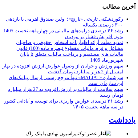
آخرین مطالب
رکوردشکنی تاریخی «نارنج»؛ اولین صندوق اهرمی با بازدهی
۳۰۰ درصدی یکساله
رشد ۴۶ درصدی درآمدهای مالیاتی در چهارماهه نخست 1405
بدون افزایش فشار بر مودیان
تمدید مهلت ارائه اظهارنامه اشخاص حقوقی و صاحبان
مشاغل و فرم مالیات مقطوع تبصره ماده (100) قانون
مالیات های مستقیم و پرداخت مالیات متعلق تا پایان
شهریورماه 1405
سهم ورزش و جوانان از وصول عوارض ارزش افزوده در بهار
امسال از 2 هزار میلیارد تومان گذشت
سرشماره «MALIAT» تنها مرجع رسمی ارسال پیامک‌های
این سازمان است
سهم سلامت از مالیات بر ارزش افزوده به 27 هزار میلیارد
تومان رسید
رشد ۳۱ درصدی عوارض واریزی برای توسعه و آبادانی کشور
در سه ماهه نخست ۱۴۰۵
یادداشت