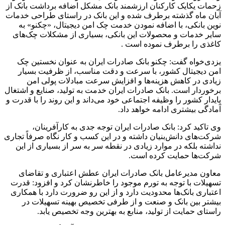
زحمات یکایک کارکنان ارزشمند بانک مشکل اضافه برداشت بانک از
آبان ماه گذشته برطرف شده و این بانک در راستای طراحی خدمات
نوین بانکی، با اضافه نمودن خدمت چک امن دیجیتال، «چکنو» به
سایر خدمات و محصولات این بانکی، بسیاری از مشکلات چک‌های
کاغذی را برطرف نموده است .
یزدی‌خواه گفت: چکنو بانک صادرات ایران به عنوان نخستین چک
امن دیجیتال کشور، با سرعت و دقت مناسب، از ظرفیت بسیار
زیادی در کاهش هزینه‌ها و افزایش سرعت مبادلات پولی امن
برخوردار است. بانک صادرات ایران خدمت به تولید، صنایع و اشتغال
پایدار کشور را وظیفه اجتماعی خود می‌داند و این روند را با قدرت و
آمادگی بیشتری ادامه خواهد داد.
وی تاکید کرد: بانک صادرات ایران توجه جدی به کارآفرینان،
شرکت‌های دانش‌بنیان داشته و در این کسب و کار نگاه صرفاً تجاری
نداشته بلکه در موارد زیادی در نقطه سر به سر از بسیاری از این
شرکت‌ها حمایت کرده است.
معاون مدیرعامل بانک صادرات ایران عطش اعتباری و تقاضای
تسهیلات با توجه به تورم موجود را خاطرنشان کرد و افزود: قدرت
اعتباری بانک‌ها محدودیت دارد و از این رو ضرورت دارد با همکاری
بیشتر بین بانک و صنعت و از طرفی تخصیص بهینه تسهیلات در
راستای حمایت از تولید، منابع به بهترین وجه تخصیص یابد.