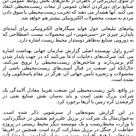
از سوی دیگربرخی از ناظران از تلاش‌های بخش روابط‌ عمومی این
صنایع برای دورکردن اذهان عمومی از تبعات زیست‌محیطی انتقاد
می کنند. آنها هشدار می دهند که تخریب زیست‌محیطی با سوق دادن
مردم به سمت محصولات الکترونیکی بیشتر هم خواهد شد.
پیام‌های تبلیغاتی حول فواید سیگارهای الکترونیکی برای آینده‌ای
پایدارتر چیزی جز «سبزشویی» این محصولات نیست. اصطلاحی که
به دورویی صنایع به‌ظاهر دوستدار محیط‌ زیست اشاره دارد.
اندرو راول نویسنده اصلی گزارش سازمان جهانی بهداشت اشاره
می کند: شرکت‌های دخانیات ادعا می‌کنند که در جهت پایدار شدن
گام برمی‌دارند و شاخص‌های زیست‌محیطی را ترویج می‌کنند.
حال‌آنکه این صنعت در قبال آسیب‌های زیست‌محیطی ناشی از
محصولات و زنجیره تأمین جهانی آن، هرگز در مقام پاسخگویی وارد
نشده است.
در واقع، تاثیر زیست‌محیطی این صنعت تقریبا معادل آلایندگی یک
شرکت‌ بزرگ نفتی است و باید به‌سان نقش صنایع نفتی در
گرم‌شدن کره زمین با آن‌ها برخورد کرد.
در این گزارش نمونه‌هایی از سبزشویی ذکر شده است.
به‌عنوان‌مثال یک شرکت در برزیل علی‌رغم نقشش در جنگل‌زدایی،
با وزارت محیط‌زیست و یک موسسه دیگر محیط زیستی در پروژه
حفاظت از جنگل در برزیل مشارکت کرده است. همچنین در آفریقا
پروژه‌هایی با هدف افزایش دسترسی به آب آشامیدنی با مشارکت