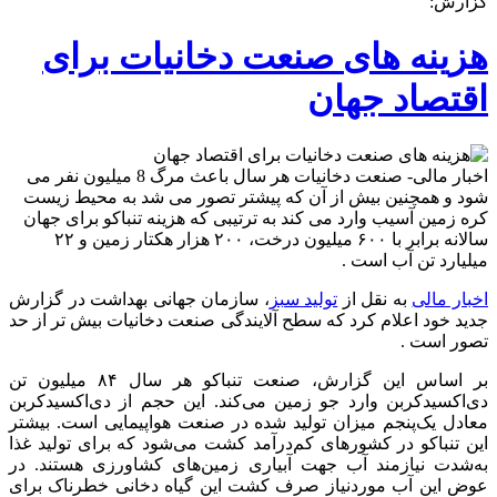
گزارش:
های
صنعت
دخانیات
هزینه های صنعت دخانیات برای
برای
اقتصاد
اقتصاد جهان
جهان
اخبار مالی- صنعت دخانیات هر سال باعث مرگ 8 میلیون نفر می
شود و همچنین بیش از آن که پیشتر تصور می شد به محیط زیست
کره زمین آسیب وارد می کند به ترتیبی که هزینه تنباکو برای جهان
سالانه برابر با ۶۰۰ میلیون درخت، ۲۰۰ هزار هکتار زمین و ۲۲
میلیارد تن آب است .
اخبار مالی
به نقل از
تولید سبز
، سازمان جهانی بهداشت در گزارش
جدید خود اعلام کرد که سطح آلایندگی صنعت دخانیات بیش تر از حد
تصور است .
بر اساس این گزارش، صنعت تنباکو هر سال ۸۴ میلیون تن
دی‌اکسیدکربن وارد جو زمین می‌کند. این حجم از دی‌اکسیدکربن
معادل یک‌پنجم میزان تولید شده در صنعت هواپیمایی است. بیشتر
این تنباکو در کشورهای کم‌درآمد کشت می‌شود که برای تولید غذا
به‌شدت نیازمند آب جهت آبیاری زمین‌های کشاورزی هستند. در
عوض این آب موردنیاز صرف کشت این گیاه دخانی خطرناک برای