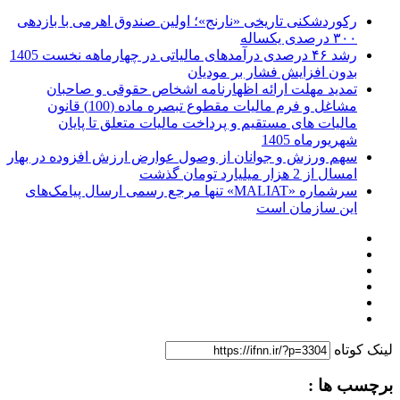
رکوردشکنی تاریخی «نارنج»؛ اولین صندوق اهرمی با بازدهی
۳۰۰ درصدی یکساله
رشد ۴۶ درصدی درآمدهای مالیاتی در چهارماهه نخست 1405
بدون افزایش فشار بر مودیان
تمدید مهلت ارائه اظهارنامه اشخاص حقوقی و صاحبان
مشاغل و فرم مالیات مقطوع تبصره ماده (100) قانون
مالیات های مستقیم و پرداخت مالیات متعلق تا پایان
شهریورماه 1405
سهم ورزش و جوانان از وصول عوارض ارزش افزوده در بهار
امسال از 2 هزار میلیارد تومان گذشت
سرشماره «MALIAT» تنها مرجع رسمی ارسال پیامک‌های
این سازمان است
لینک کوتاه
برچسب ها :