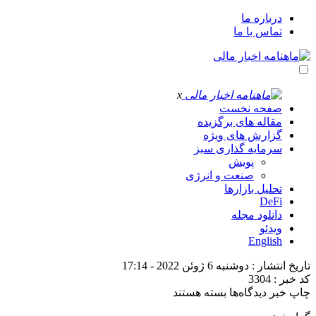
درباره ما
تماس با ما
x
صفحه نخست
مقاله های برگزیده
گزارش های ویژه
سرمایه گذاری سبز
پویش
صنعت و انرژی
تحلیل بازارها
DeFi
دانلود مجله
ویدئو
English
تاریخ انتشار : دوشنبه 6 ژوئن 2022 - 17:14
کد خبر : 3304
برای
چاپ خبر
دیدگاه‌ها
بسته هستند
هزینه