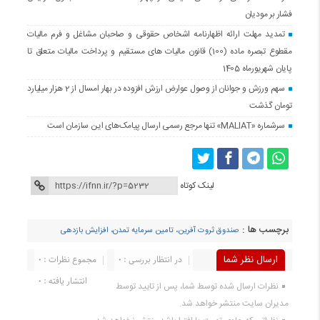
فشار بر مودیان
تمدید مهلت ارائه اظهارنامه اشخاص حقوقی و صاحبان مشاغل و فرم مالیات
مقطوع تبصره ماده (100) قانون مالیات های مستقیم و پرداخت مالیات متعلق تا
پایان شهریورماه 1405
سهم ورزش و جوانان از وصول عوارض ارزش افزوده در بهار امسال از 2 هزار میلیارد
تومان گذشت
سرشماره «MALIAT» تنها مرجع رسمی ارسال پیامک‌های این سازمان است
لینک کوتاه
برچسب ها :
صندوق ثروت آفرین، تامین سرمایه تمدن، افزایش بازدهی
ارسال نظر شما
در انتظار بررسی : 0
مجموع نظرات : 0
انتشار یافته : 0
نظرات ارسال شده توسط شما، پس از تایید توسط
مدیران سایت منتشر خواهد شد.