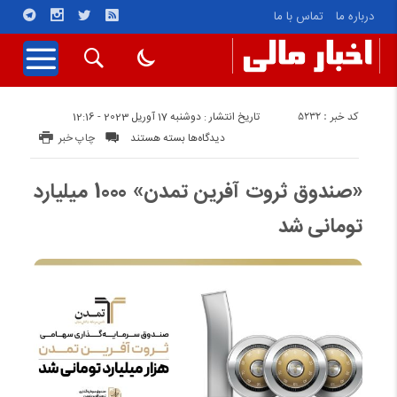
درباره ما
تماس با ما
کد خبر : 5232
تاریخ انتشار : دوشنبه 17 آوریل 2023 - 12:16
برای
دیدگاه‌ها
بسته هستند
چاپ خبر
«صندوق
ثروت
«صندوق ثروت آفرین تمدن» 1000 میلیارد
آفرین
تومانی شد
تمدن»
1000
میلیارد
تومانی
شد