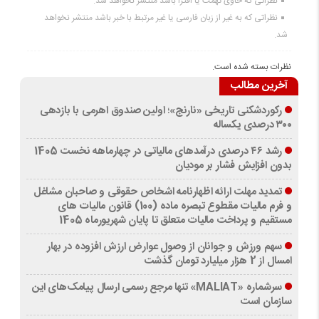
نظراتی که حاوی تهمت یا افترا باشد منتشر نخواهد شد.
نظراتی که به غیر از زبان فارسی یا غیر مرتبط با خبر باشد منتشر نخواهد
شد.
نظرات بسته شده است.
آخرین مطالب
رکوردشکنی تاریخی «نارنج»؛ اولین صندوق اهرمی با بازدهی
۳۰۰ درصدی یکساله
رشد ۴۶ درصدی درآمدهای مالیاتی در چهارماهه نخست 1405
بدون افزایش فشار بر مودیان
تمدید مهلت ارائه اظهارنامه اشخاص حقوقی و صاحبان مشاغل
و فرم مالیات مقطوع تبصره ماده (100) قانون مالیات های
مستقیم و پرداخت مالیات متعلق تا پایان شهریورماه 1405
سهم ورزش و جوانان از وصول عوارض ارزش افزوده در بهار
امسال از 2 هزار میلیارد تومان گذشت
سرشماره «MALIAT» تنها مرجع رسمی ارسال پیامک‌های این
سازمان است