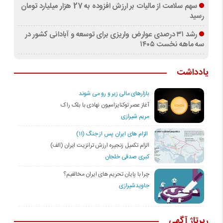
سهم سلامت از مالیات بر ارزش افزوده به 27 هزار میلیارد تومان
رسید
رشد ۳۱ درصدی عوارض واریزی برای توسعه و آبادانی کشور در
سه ماهه نخست ۱۴۰۵
یادداشت
بازارهای مالی زیر و رو می شوند
آغاز عصر توکنایزاسیون نهادی با بلک راک
مریم شیرازی
الزام های ایران پس از جنگ (۱۱)
الزام تکمیل زنجیره ارزش ترانزیت ایران (الف)
کبری صدقی خلجان
چرا با پایان تحریم های ایران مخالفیم؟
جاویدشیرازی
رپرتاژ آگهی