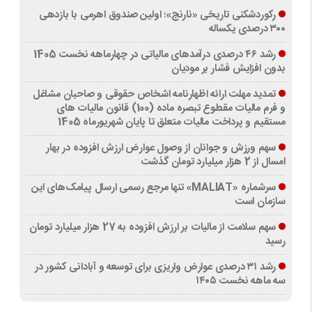
رکوردشکنی تاریخی «نارنج»؛ اولین صندوق اهرمی با بازدهی
۳۰۰ درصدی یکساله
رشد ۴۶ درصدی درآمدهای مالیاتی در چهارماهه نخست 1405
بدون افزایش فشار بر مودیان
تمدید مهلت ارائه اظهارنامه اشخاص حقوقی و صاحبان مشاغل
و فرم مالیات مقطوع تبصره ماده (100) قانون مالیات های
مستقیم و پرداخت مالیات متعلق تا پایان شهریورماه 1405
سهم ورزش و جوانان از وصول عوارض ارزش افزوده در بهار
امسال از 2 هزار میلیارد تومان گذشت
سرشماره «MALIAT» تنها مرجع رسمی ارسال پیامک‌های این
سازمان است
سهم سلامت از مالیات بر ارزش افزوده به 27 هزار میلیارد تومان
رسید
رشد ۳۱ درصدی عوارض واریزی برای توسعه و آبادانی کشور در
سه ماهه نخست ۱۴۰۵