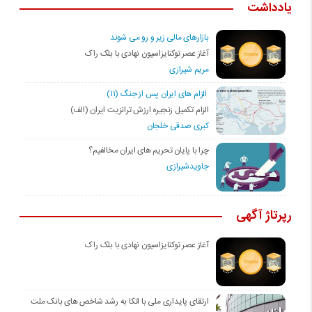
یادداشت
بازارهای مالی زیر و رو می شوند
آغاز عصر توکنایزاسیون نهادی با بلک راک
مریم شیرازی
الزام های ایران پس از جنگ (۱۱)
الزام تکمیل زنجیره ارزش ترانزیت ایران (الف)
کبری صدقی خلجان
چرا با پایان تحریم های ایران مخالفیم؟
جاویدشیرازی
رپرتاژ آگهی
آغاز عصر توکنایزاسیون نهادی با بلک راک
ارتقای پایداری ملی با اتکا به رشد شاخص های بانک ملت