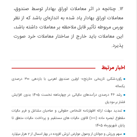
۱۲. چنانچه در اثر معاملات اوراق بهادار توسط صندوق،
معاملات اوراق بهادار یاد شده به اندازه‌ای باشد که از نظر
بورس مربوطه تأثیر قابل ملاحظه بر معاملات داشته باشد،
این معاملات باید خارج از ساختار معاملات خرد صورت
پذیرد.
اخبار مرتبط
رکوردشکنی تاریخی «نارنج»؛ اولین صندوق اهرمی با بازدهی ۳۰۰ درصدی
یکساله
رشد ۴۶ درصدی درآمدهای مالیاتی در چهارماهه نخست 1405 بدون افزایش
فشار بر مودیان
تمدید مهلت ارائه اظهارنامه اشخاص حقوقی و صاحبان مشاغل و فرم مالیات
مقطوع تبصره ماده (100) قانون مالیات های مستقیم و پرداخت مالیات متعلق تا
پایان شهریورماه 1405
سهم ورزش و جوانان از وصول عوارض ارزش افزوده در بهار امسال از 2 هزار میلیارد